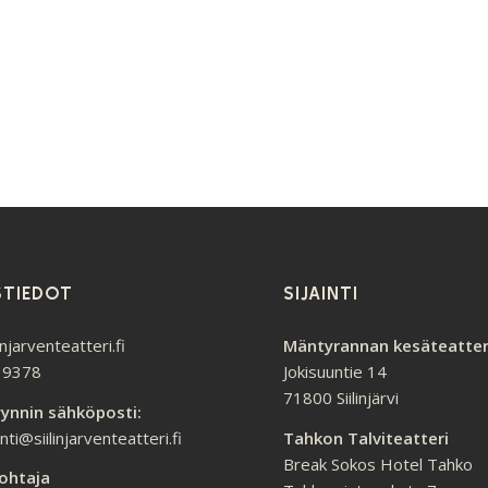
STIEDOT
SIJAINTI
injarventeatteri.fi
Mäntyrannan kesäteatter
 9378
Jokisuuntie 14
71800 Siilinjärvi
ynnin sähköposti:
ti@siilinjarventeatteri.fi
Tahkon Talviteatteri
Break Sokos Hotel Tahko
ohtaja