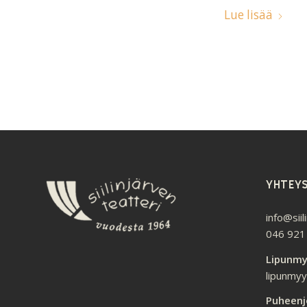
Lue lisää
YHTEY
info@siil
046 921
Lipunmy
lipunmyyn
Puheenj