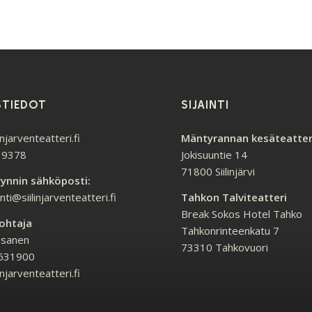
STIEDOT
SIJAINTI
injarventeatteri.fi
Mäntyrannan kesäteatter
 9378
Jokisuuntie 14
71800 Siilinjärvi
ynnin sähköposti:
ti@siilinjarventeatteri.fi
Tahkon Talviteatteri
Break Sokos Hotel Tahko
ohtaja
Tahkonrinteenkatu 7
ssanen
73310 Tahkovuori
5631900
injarventeatteri.fi