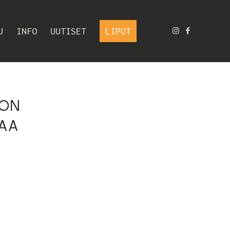
U
INFO
UUTISET
LIPUT
KON
KAA