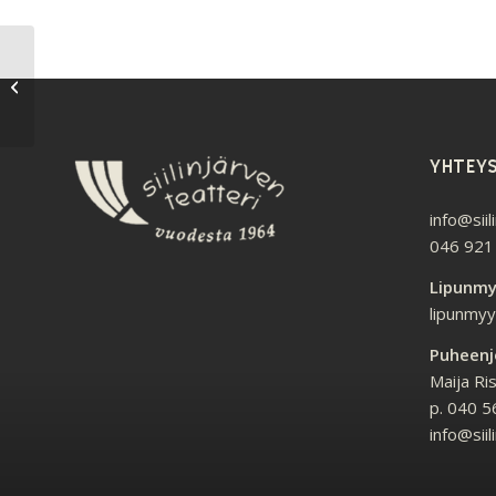
Siilinjärven Teatteri ry
on saanut hanketukea
Euroopan
maaseuturahastolta
(2023...
YHTEY
info@siil
046 921
Lipunmy
lipunmyyn
Puheenj
Maija Ri
p. 040 
info@siil